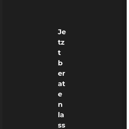
Je
tz
t
b
er
at
e
n
la
ss