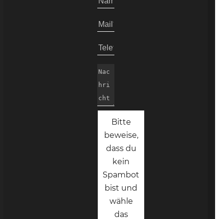
Bitte
beweise,
dass du
kein
Spambot
bist und
wähle
das