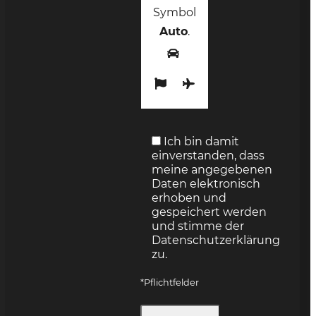
Symbol
Auto
.
Ich bin damit
einverstanden, dass
meine angegebenen
Daten elektronisch
erhoben und
gespeichert werden
und stimme der
Datenschutzerklärung
zu.
*Pflichtfelder
Bitte lasse dieses Feld leer.
Bitte lasse dieses Feld leer.
Bitte lasse dieses Feld leer.