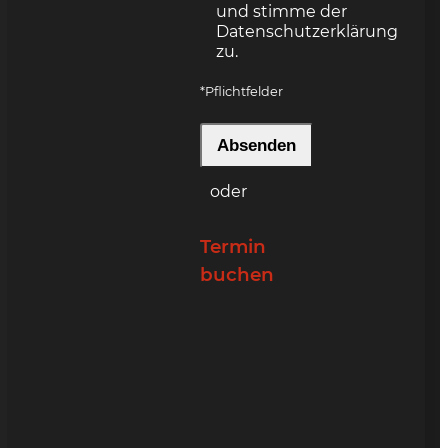
und stimme der
Datenschutzerklärung
zu.
*Pflichtfelder
Bitte lasse dieses Feld leer.
Bitte lasse dieses Feld leer.
Bitte lasse dieses Feld leer.
oder
Termin
buchen