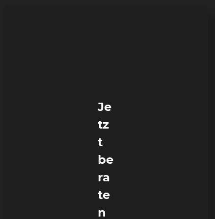
Je
tz
t
be
ra
te
n