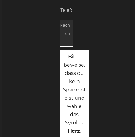
Bitte
beweise,
dass du
kein
Spambot
bist und
wähle
das
Symbol
Herz
.