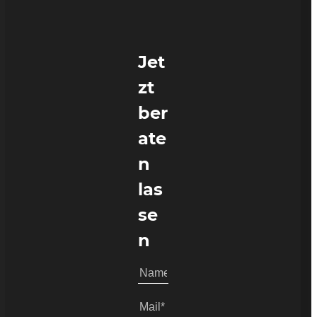
Jet
zt
ber
ate
n
las
se
n