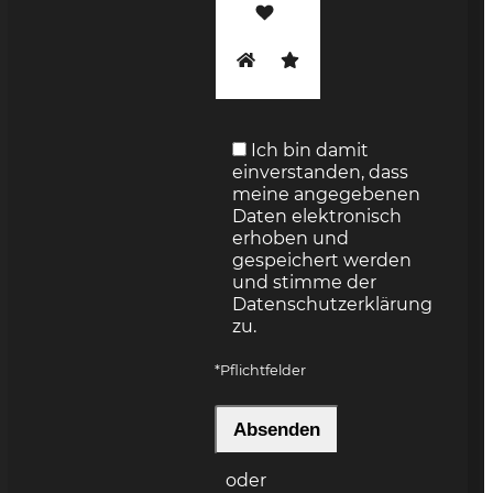
Ich bin damit
einverstanden, dass
meine angegebenen
Daten elektronisch
erhoben und
gespeichert werden
und stimme der
Datenschutzerklärung
zu.
*Pflichtfelder
Bitte lasse dieses Feld leer.
Bitte lasse dieses Feld leer.
Bitte lasse dieses Feld leer.
oder