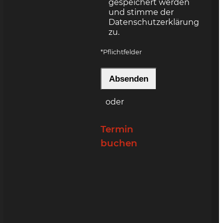
gespeichert werden
und stimme der
Datenschutzerklärung
zu.
*Pflichtfelder
Bitte lasse dieses Feld leer.
Bitte lasse dieses Feld leer.
Bitte lasse dieses Feld leer.
oder
Termin
buchen